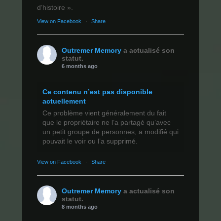
d’histoire ».
View on Facebook
·
Share
Outremer Memory
a actualisé son
statut.
6 months ago
Ce contenu n’est pas disponible
actuellement
Ce problème vient généralement du fait
que le propriétaire ne l’a partagé qu’avec
un petit groupe de personnes, a modifié qui
pouvait le voir ou l’a supprimé.
View on Facebook
·
Share
Outremer Memory
a actualisé son
statut.
8 months ago