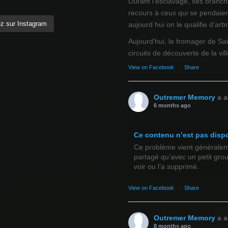
Durant l’esclavage, ses branch
recours à ceux qui se pendaien
z sur Instagram
aujourd hui on le qualifie d'arb
Aujourd’hui, le fromager de Sai
circuits de découverte de la ville
View on Facebook
·
Share
Outremer Memory
a a
6 months ago
Ce contenu n’est pas disp
Ce problème vient généralemen
partagé qu’avec un petit gro
voir ou l’a supprimé.
View on Facebook
·
Share
Outremer Memory
a a
8 months ago