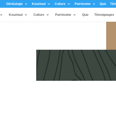
Généalogie
Kouzinad
Culture
Patrimoine
Quiz
Tém
Kouzinad
Culture
Patrimoine
Quiz
Témoignages