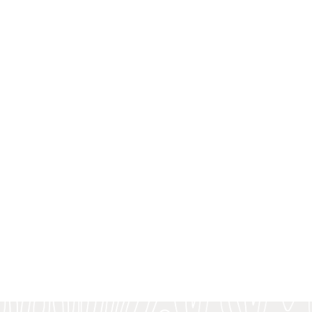
r les plus influents et les plus démunis, elle a tutoyé la mort, les hécat
ue, tel un seul arbre résistant à la tempête, elle est restée digne, tena
pas que la souffrance est donnée aux grandes âmes ?
t offensantes, sa vision des choses peut être différente de celle des aut
e et nous sommes en vie !