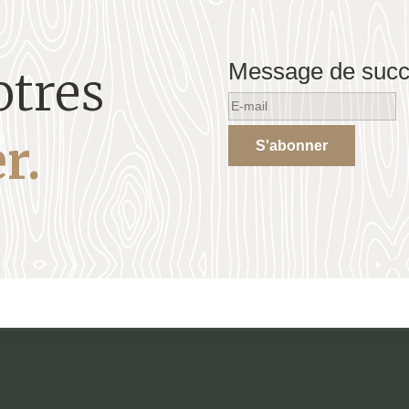
Message de suc
otres
r.
S'abonner