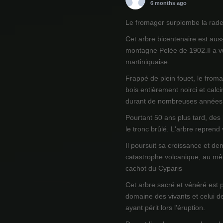
6 months ago
Le fromager surplombe la rade 
Cet arbre bicentenaire est auss
montagne Pelée de 1902.Il a vu
martiniquaise.
Frappé de plein fouet, le from
bois entièrement noirci et calci
durant de nombreuses années
Pourtant 50 ans plus tard, des
le tronc brûlé. L'arbre reprend
Il poursuit sa croissance et de
catastrophe volcanique, au mêm
cachot du Cyparis
Cet arbre sacré et vénéré est 
domaine des vivants et celui d
ayant périt lors l'éruption.