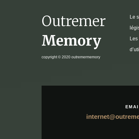
Outremer
Le s
légi
Memory
Les 
d’ut
copyright
© 2020 outremermemory
EMAI
internet@outrem