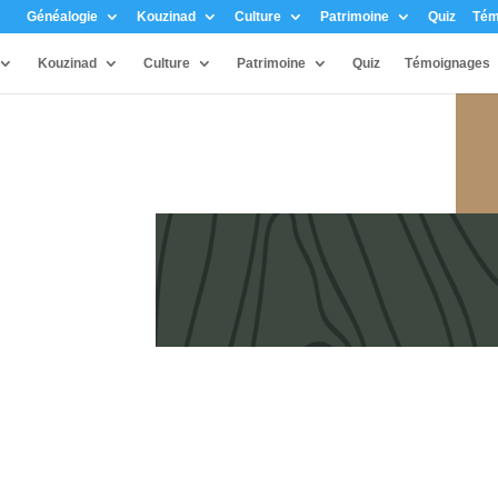
Généalogie
Kouzinad
Culture
Patrimoine
Quiz
Tém
Kouzinad
Culture
Patrimoine
Quiz
Témoignages