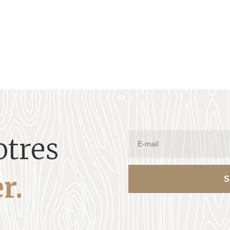
otres
r.
S