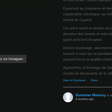
le tronc brûlé. L'arbre reprend
Il poursuit sa croissance et de
catastrophe volcanique, au mêm
cachot du Cyparis
Cet arbre sacré et vénéré est 
domaine des vivants et celui d
ayant périt lors l'éruption.
Durant l’esclavage, ses branch
recours à ceux qui se pendaien
z sur Instagram
aujourd hui on le qualifie d'arb
Aujourd’hui, le fromager de Sai
circuits de découverte de la ville
View on Facebook
·
Share
Outremer Memory
a a
6 months ago