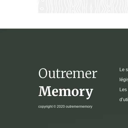
Outremer
Le s
légi
Memory
Les 
d’ut
copyright
© 2020 outremermemory