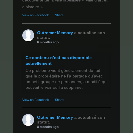
d’histoire ».
View on Facebook
·
Share
Outremer Memory
a actualisé son
statut.
6 months ago
Ce contenu n’est pas disponible
actuellement
Ce problème vient généralement du fait
que le propriétaire ne l’a partagé qu’avec
un petit groupe de personnes, a modifié qui
pouvait le voir ou l’a supprimé.
View on Facebook
·
Share
Outremer Memory
a actualisé son
statut.
8 months ago