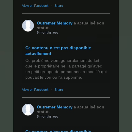
View on Facebook
·
Share
Outremer Memory
a actualisé son
statut.
6 months ago
Ce contenu n’est pas disponible
actuellement
Ce problème vient généralement du fait
que le propriétaire ne l’a partagé qu’avec
un petit groupe de personnes, a modifié qui
pouvait le voir ou l’a supprimé.
View on Facebook
·
Share
Outremer Memory
a actualisé son
statut.
8 months ago
Ce contenu n’est pas disponible