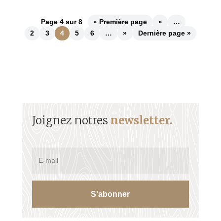
Page 4 sur 8
« Première page
«
…
2
3
4
5
6
…
»
Dernière page »
Joignez notres
newsletter.
S'abonner